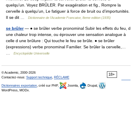
quelqu’un. Voyez BRÛLER. Par exagération et fig., Rompre la
cervelle à quelqu’un, Le fatiguer à force de bruit ou d’importunités.
Il se dit …
Dictionnaire de l'Academie Francaise, 8eme edition (1935)
se brûler
— ● se brûler verbe pronominal Subir les effets du feu, d
une chaleur trop intense, ou éprouver une sensation analogue à
celle d une brûlure : Qui touche le feu se brûle. ● se brûler
(expressions) verbe pronominal Familier. Se brûler la cervelle,…
…
Encyclopédie Universelle
© Academic, 2000-2026
18+
Contactez-nous:
Support technique
,
RÉCLAME
Dictionnaires exportation
, créé sur PHP,
Joomla,
Drupal,
WordPress, MODx.