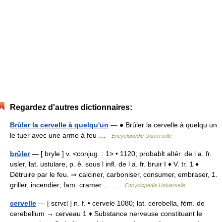
Regardez d'autres dictionnaires:
Brûler la cervelle à quelqu'un
— ● Brûler la cervelle à quelqu un
le tuer avec une arme à feu …
Encyclopédie Universelle
brûler
— [ bryle ] v. <conjug. : 1> • 1120; probablt altér. de l a. fr.
usler, lat. ustulare, p. ê. sous l infl. de l a. fr. bruir I ♦ V. tr. 1 ♦
Détruire par le feu. ⇒ calciner, carboniser, consumer, embraser, 1.
griller, incendier; fam. cramer.… …
Encyclopédie Universelle
cervelle
— [ sɛrvɛl ] n. f. • cervele 1080; lat. cerebella, fém. de
cerebellum → cerveau 1 ♦ Substance nerveuse constituant le