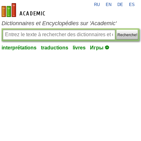
RU
EN
DE
ES
fr-academic.com
Dictionnaires et Encyclopédies sur 'Academic'
Recherche!
interprétations
traductions
livres
Игры ⚽