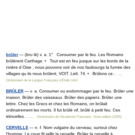
brûler
— (bru lé) v. a. 1° Consumer par le feu. Les Romains
brûlèrent Carthage. • Tout est en feu jusque sur les bords de la
rivière d Oise ; nous pouvons voir de nos faubourgs la fumée des
villages qu ils nous brûlent, VOIT. Lett. 74. • Brûlons ce… …
Dictionnaire de la Langue Française d'Émile Littré
BRÛLER
— v. a. Consumer ou endommager par le feu. Brûler une
maison. Brûler des vaisseaux. Brûler des papiers. Brûler une
lettre. Chez les Grecs et chez les Romains, on brûlait
ordinairement les morts. Il fut brûlé vif, brûlé à petit feu. Ces
étincelles… …
Dictionnaire de l'Academie Francaise, 7eme edition (1835)
CERVELLE
— n. f. Nom vulgaire du cerveau, surtout chez
l’homme. Le coup fit jaillir la cervelle. Brûler la cervelle à